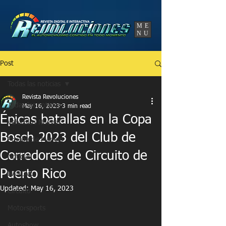
UA-86120834-3
ME
NU
Post
Todas las noticias
Revista Revoluciones
Todas las noticias
May 16, 2023
3 min read
Épicas batallas en la Copa
Vehículos Nuevos
Bosch 2023 del Club de
Prueba de Manejo
Corredores de Circuito de
Noticias
Puerto Rico
NASCAR
Updated:
May 16, 2023
Circuito
Motorsports
Autoshow