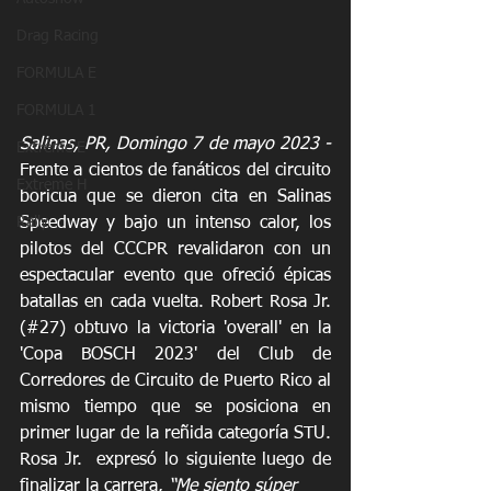
Drag Racing
FORMULA E
FORMULA 1
Salinas, PR, Domingo 7 de mayo 2023 -
Extreme E
Frente a cientos de fanáticos del circuito 
Extreme H
boricua que se dieron cita en Salinas 
Rally
Speedway y bajo un intenso calor, los 
pilotos del CCCPR revalidaron con un 
espectacular evento que ofreció épicas 
batallas en cada vuelta. Robert Rosa Jr. 
(#27) obtuvo la victoria 'overall' en la 
'Copa BOSCH 2023' del Club de 
Corredores de Circuito de Puerto Rico al 
mismo tiempo que se posiciona en 
primer lugar de la reñida categoría STU. 
Rosa Jr.  expresó lo siguiente luego de 
finalizar la carrera, 
“Me siento súper 