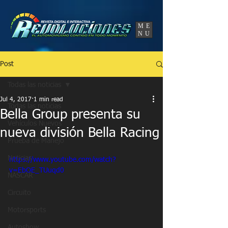
UA-86120834-3
ME
NU
Post
Todas las noticias
Jul 4, 2017
1 min read
Todas las noticias
Bella Group presenta su
Vehículos Nuevos
nueva división Bella Racing
Prueba de Manejo
Noticias
https://www.youtube.com/watch?
v=EbOE_TUuqd0
NASCAR
Circuito
Motorsports
Autoshow