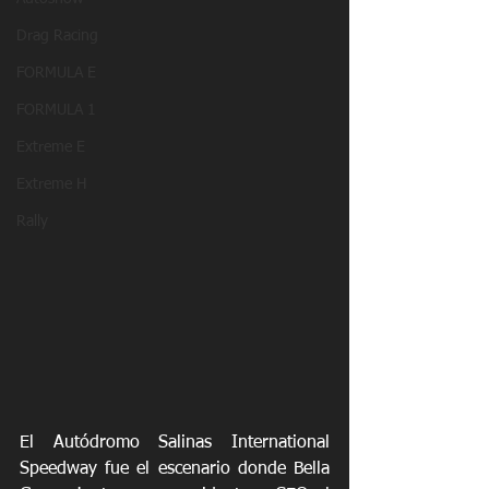
Drag Racing
FORMULA E
FORMULA 1
Extreme E
Extreme H
Rally
El Autódromo Salinas International 
Speedway fue el escenario donde Bella 