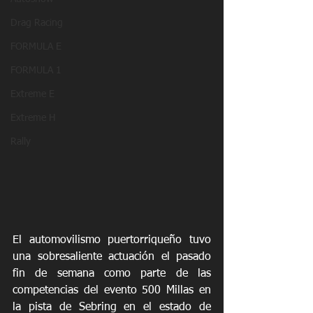
Drag Racing
FORMULA E
FORMULA 1
Extreme E
Extreme H
Rally
El automovilismo puertorriqueño tuvo 
una sobresaliente actuación el pasado 
fin de semana como parte de las 
competencias del evento 500 Millas en 
la pista de Sebring en el estado de 