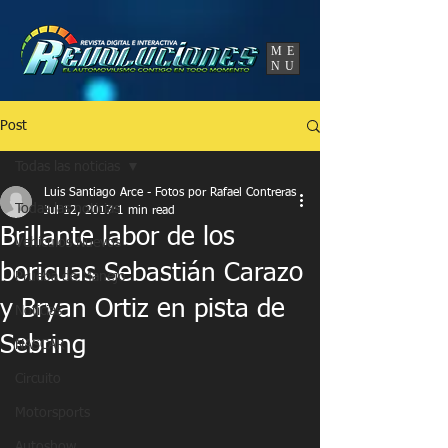
UA-86120834-3
ME
NU
Post
Todas las noticias
Luis Santiago Arce - Fotos por Rafael Contreras
Todas las noticias
Jul 12, 2017
1 min read
Brillante labor de los
Vehículos Nuevos
boricuas Sebastián Carazo
Prueba de Manejo
y Bryan Ortiz en pista de
Noticias
Sebring
NASCAR
Circuito
Motorsports
Autoshow