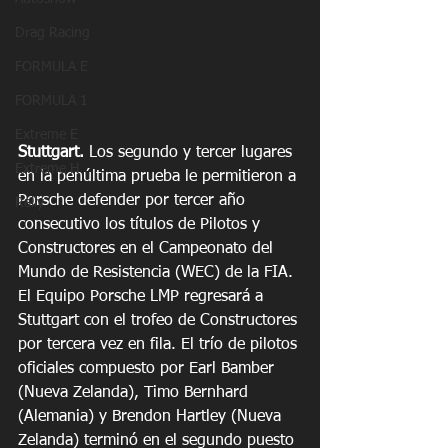
Drag Racing
FORMULA E
FORMULA 1
Extreme E
Stuttgart.
 Los segundo y tercer lugares 
Extreme H
en la penúltima prueba le permitieron a 
Porsche defender por tercer año 
Rally
consecutivo los títulos de Pilotos y 
Constructores en el Campeonato del 
Mundo de Resistencia (WEC) de la FIA. 
El Equipo Porsche LMP regresará a 
Stuttgart con el trofeo de Constructores 
por tercera vez en fila. El trío de pilotos 
oficiales compuesto por Earl Bamber 
(Nueva Zelanda), Timo Bernhard 
(Alemania) y Brendon Hartley (Nueva 
Zelanda) terminó en el segundo puesto 