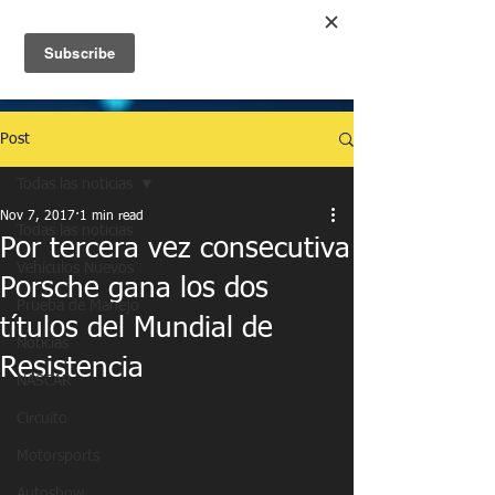
UA-86120834-3
ME
NU
Post
Todas las noticias
Nov 7, 2017
1 min read
Todas las noticias
Por tercera vez consecutiva
Vehículos Nuevos
Porsche gana los dos
Prueba de Manejo
títulos del Mundial de
Noticias
Resistencia
NASCAR
Circuito
Motorsports
Autoshow