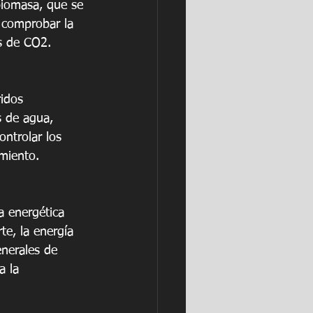
biomasa, que se 
 comprobar la 
es de CO2.
ridos 
 de agua, 
ntrolar los 
miento.
ra energética 
te, la energía 
enerales de 
a la 