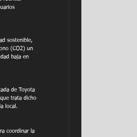
uarios 
ad sostenible, 
bono (CO2) un 
udad baja en 
tada de Toyota 
que trata dicho 
a local.
ra coordinar la 