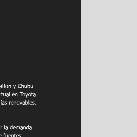
ation y Chubu 
rtual en Toyota 
ías renovables.
lar la demanda 
e fuentes 