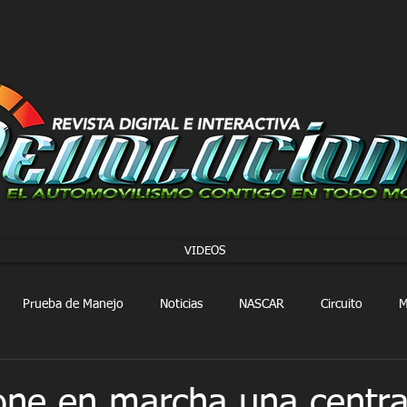
VIDEOS
Prueba de Manejo
Noticias
NASCAR
Circuito
M
FORMULA 1
Extreme E
Extreme H
Rally
one en marcha una centra