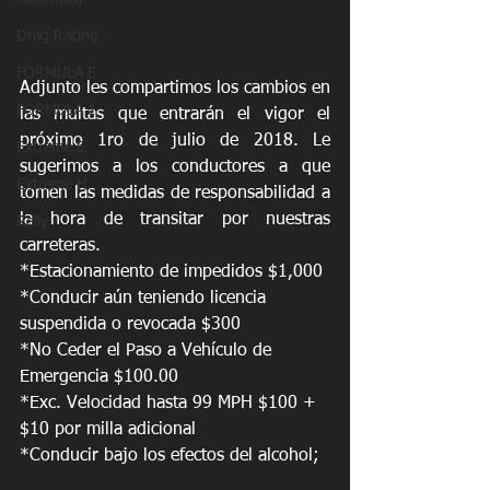
Drag Racing
FORMULA E
Adjunto les compartimos los cambios en 
FORMULA 1
las multas que entrarán el vigor el 
próximo 1ro de julio de 2018. Le 
Extreme E
sugerimos a los conductores a que 
Extreme H
tomen las medidas de responsabilidad a 
la hora de transitar por nuestras 
Rally
carreteras.
*Estacionamiento de impedidos $1,000
*Conducir aún teniendo licencia 
suspendida o revocada $300
*No Ceder el Paso a Vehículo de 
Emergencia $100.00
*Exc. Velocidad hasta 99 MPH $100 + 
$10 por milla adicional
*Conducir bajo los efectos del alcohol; 