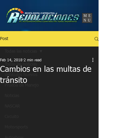
UA-86120834-3
ME
NU
Post
Todas las noticias
Feb 14, 2018
2 min read
Todas las noticias
Cambios en las multas de
Vehículos Nuevos
tránsito
Prueba de Manejo
Noticias
NASCAR
Circuito
Motorsports
Autoshow