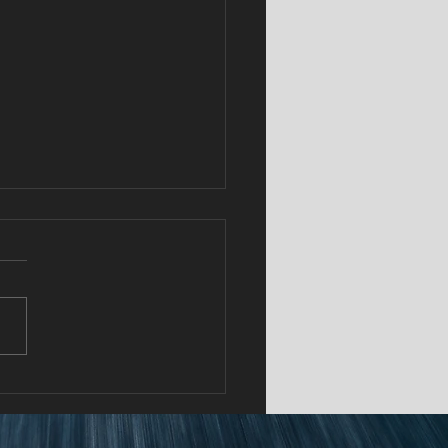
ries gana bajo
iciones cambiantes en
o