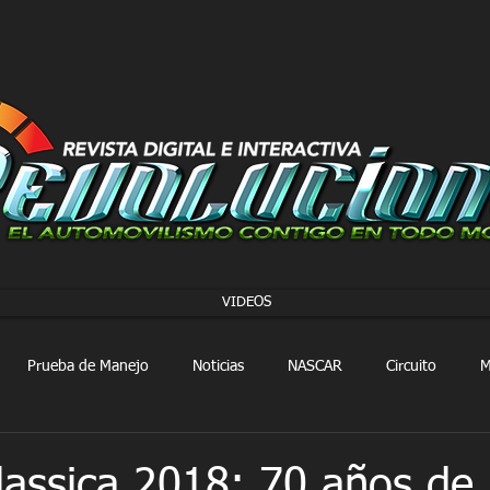
VIDEOS
Prueba de Manejo
Noticias
NASCAR
Circuito
M
FORMULA 1
Extreme E
Extreme H
Rally
lassica 2018: 70 años de