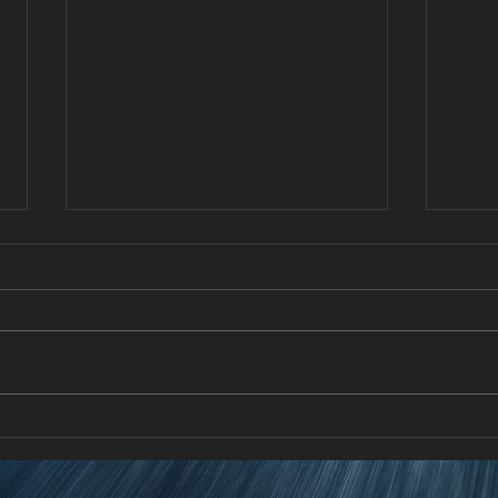
FORD lanza en Puerto Rico su
De V
programa de vehículos
cond
certificados FORD BLUE
Toki