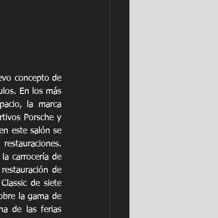
evo concepto de 
los. En los más 
acio, la marca 
tivos Porsche y 
n este salón se 
restauraciones. 
a carrocería de 
restauración de 
lassic de siete 
obre la gama de 
a de las ferias 