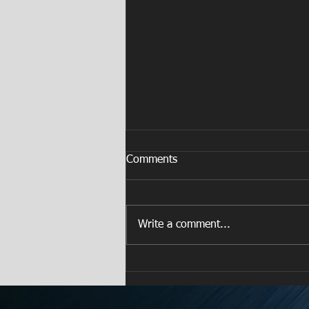
Comments
Write a comment...
Kawasaki Miramontes: la
escudería que siembra el
futuro del motociclismo