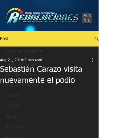
UA-86120834-3
ME
NU
Post
Todas las noticias
Aug 21, 2018
2 min read
Todas las noticias
Sebastián Carazo visita
Vehículos Nuevos
nuevamente el podio
Prueba de Manejo
Noticias
NASCAR
Circuito
Motorsports
Autoshow