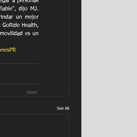
egar a personas 
able", dijo MJ. 
indar un mejor 
 GoRide Health, 
movilidad es un 
onesPR
See All