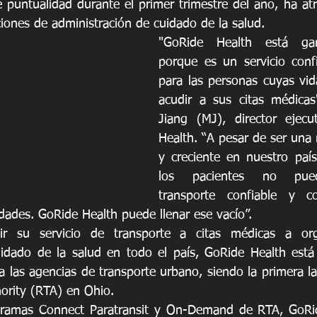
 puntualidad durante el primer trimestre del año, ha atra
iones de administración de cuidado de la salud.
"GoRide Health está gan
porque es un servicio conf
para las personas cuyas vi
acudir a sus citas médicas
Jiang (MJ), director ejecu
Health. “A pesar de ser una n
y creciente en nuestro país
los pacientes no pued
transporte confiable y c
dades. GoRide Health puede llenar ese vacío”.
 su servicio de transporte a citas médicas a orga
uidado de la salud en todo el país, GoRide Health está
a las agencias de transporte urbano, siendo la primera l
hority (RTA) en Ohio.
gramas Connect Paratransit y On-Demand de RTA, GoRid