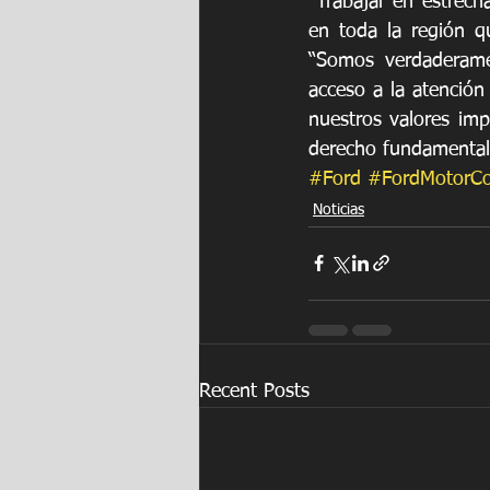
"Trabajar en estrech
en toda la región q
“Somos verdaderamen
acceso a la atención
nuestros valores im
derecho fundamental
#Ford
#FordMotorC
Noticias
Recent Posts