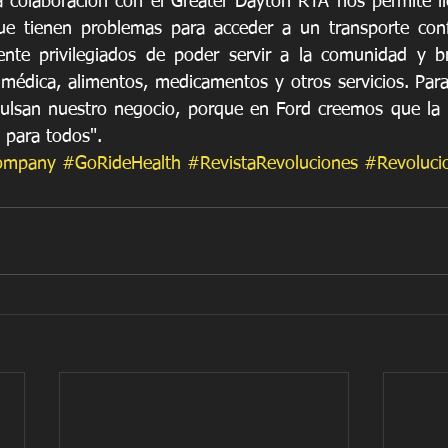
a colaboración con el Greater Dayton RTA nos permite ll
ue tienen problemas para acceder a un transporte confi
te privilegiados de poder servir a la comunidad y br
 médica, alimentos, medicamentos y otros servicios. Para
pulsan nuestro negocio, porque en Ford creemos que la 
 para todos".
ompany
#GoRideHealth
#RevistaRevoluciones
#Revoluci