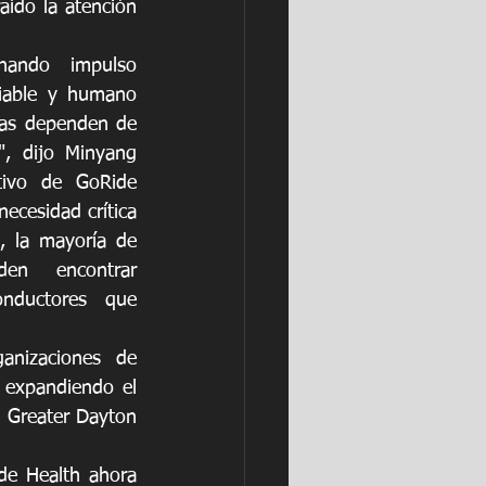
ído la atención 
ando impulso 
iable y humano 
das dependen de 
", dijo Minyang 
tivo de GoRide 
ecesidad crítica 
, la mayoría de 
en encontrar 
onductores que 
nizaciones de 
 expandiendo el 
a Greater Dayton 
e Health ahora 