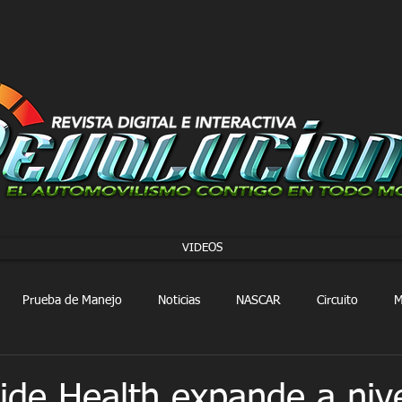
VIDEOS
Prueba de Manejo
Noticias
NASCAR
Circuito
M
FORMULA 1
Extreme E
Extreme H
Rally
ide Health expande a niv