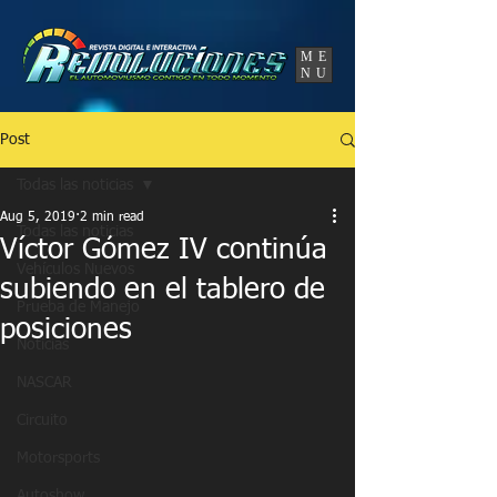
UA-86120834-3
ME
NU
Post
Todas las noticias
Aug 5, 2019
2 min read
Todas las noticias
Víctor Gómez IV continúa
Vehículos Nuevos
subiendo en el tablero de
Prueba de Manejo
posiciones
Noticias
NASCAR
Circuito
Motorsports
Autoshow