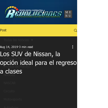
UA-86120834-3
ME
NU
Post
Todas las noticias
Aug 14, 2019
3 min read
Todas las noticias
Los SUV de Nissan, la
Vehículos Nuevos
opción ideal para el regreso
Prueba de Manejo
a clases
Noticias
NASCAR
Circuito
Motorsports
Autoshow