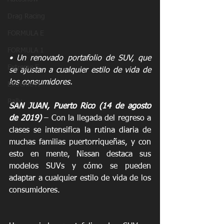
Drag Racing
FORMULA E
FORMULA 1
• Un renovado portafolio de SUV, que 
Extreme E
se ajustan a cualquier estilo de vida de 
los consumidores. 
Extreme H
Rally
SAN JUAN, Puerto Rico (14 de agosto 
de 2019)
 – Con la llegada del regreso a 
clases se intensifica la rutina diaria de 
muchas familias puertorriqueñas, y con 
esto en mente, Nissan destaca sus 
modelos SUVs y cómo se pueden 
adaptar a cualquier estilo de vida de los 
consumidores.