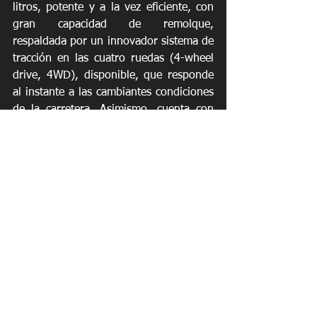
litros, potente y a la vez eficiente, con 
gran capacidad de remolque, 
respaldada por un innovador sistema de 
tracción en las cuatro ruedas (4-wheel 
drive, 4WD), disponible, que responde 
al instante a las cambiantes condiciones 
de la carretera. Asimismo, cuenta con 
tecnologías de seguridad y 
conveniencia, como sistema de 
encendido de ignición remota, sistema 
de entretenimiento de tres zonas 
disponible y pantalla táctil de 8” con 
sistema de navegación estándar, entre 
otros.
Ya sea para ir a la Universidad, 
transportar a los niños a la escuela, 
hacer ‘carpooling’, en Nissan hay un 