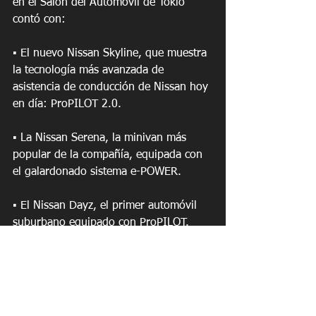
en el Salón del Automóvil de Tokio 
contó con:
▪ El nuevo Nissan Skyline, que muestra 
la tecnología más avanzada de 
asistencia de conducción de Nissan hoy 
en día: ProPILOT 2.0.
▪ La Nissan Serena, la minivan más 
popular de la compañía, equipada con 
el galardonado sistema e-POWER.
▪ El Nissan Dayz, el primer automóvil 
suburbano equipado con ProPILOT.
▪ El más reciente LEAF NISMO RC, una 
máquina de carreras de doble motor 
eléctrico que representa la emoción de 
Nissan Intelligent Power.