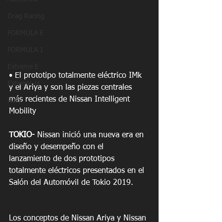
Drag Racing
FORMULA E
FORMULA 1
Extreme E
• El prototipo totalmente eléctrico IMk 
Extreme H
y el Ariya y son las piezas centrales 
más recientes de Nissan Intelligent 
Rally
Mobility
TOKIO-
 Nissan inició una nueva era en 
diseño y desempeño con el 
lanzamiento de dos prototipos 
totalmente eléctricos presentados en el 
Salón del Automóvil de Tokio 2019.
Los conceptos de Nissan Ariya y Nissan 