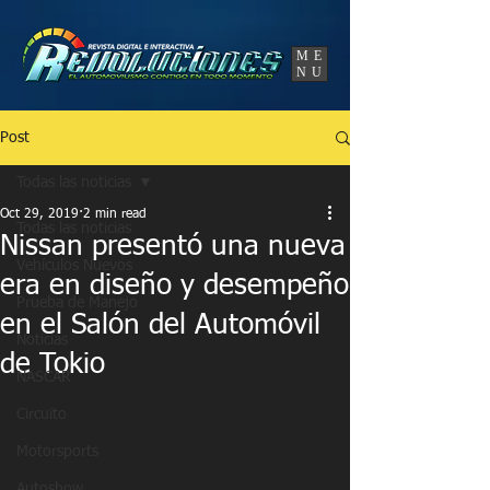
UA-86120834-3
ME
NU
Post
Todas las noticias
Oct 29, 2019
2 min read
Todas las noticias
Nissan presentó una nueva
Vehículos Nuevos
era en diseño y desempeño
Prueba de Manejo
en el Salón del Automóvil
Noticias
de Tokio
NASCAR
Circuito
Motorsports
Autoshow