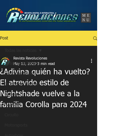
UA-86120834-3
ME
NU
Post
Todas las noticias
Revista Revoluciones
Todas las noticias
May 13, 2023
3 min read
¿Adivina quién ha vuelto?
Vehículos Nuevos
El atrevido estilo de
Prueba de Manejo
Nightshade vuelve a la
Noticias
familia Corolla para 2024
NASCAR
Circuito
Motorsports
Autoshow