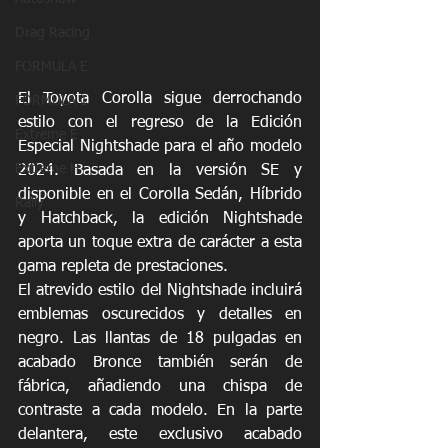
Drag Racing
FORMULA E
El Toyota Corolla sigue derrochando 
FORMULA 1
estilo con el regreso de la Edición 
Extreme E
Especial Nightshade para el año modelo 
Extreme H
2024. Basada en la versión SE y 
disponible en el Corolla Sedán, Híbrido 
Rally
y Hatchback, la edición Nightshade 
aporta un toque extra de carácter a esta 
gama repleta de prestaciones.
El atrevido estilo del Nightshade incluirá 
emblemas oscurecidos y detalles en 
negro. Las llantas de 18 pulgadas en 
acabado Bronce también serán de 
fábrica, añadiendo una chispa de 
contraste a cada modelo. En la parte 
delantera, este exclusivo acabado 