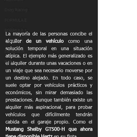
Drag Racing
FORMULA E
FORMULA 1
La mayoría de las personas concibe el 
alquiler de un vehículo
 como una 
Extreme E
solución temporal en una situación 
Extreme H
atípica. El ejemplo más generalizado es 
Rally
el alquiler durante unas vacaciones o en 
un viaje que sea necesario moverse por 
un destino alejado. En todo caso, se 
suele optar por vehículos prácticos y 
económicos, sin mirar demasiado las 
prestaciones. Aunque también existe un 
alquiler más aspiracional, para probar 
vehículos que difícilmente tendrán 
cabida en el garaje propio. Como el 
Mustang Shelby GT500-H que ahora 
tiene disponible Hertz
 en su flota.