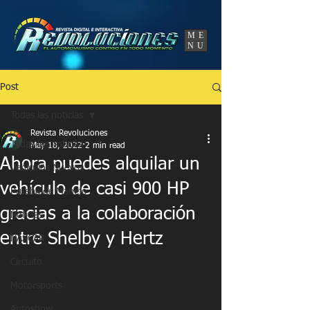
UA-86120834-3
ME
NU
Post
Todas las noticias
Revista Revoluciones
Todas las noticias
May 18, 2022
2 min read
Ahora puedes alquilar un
Vehículos Nuevos
vehículo de casi 900 HP
Prueba de Manejo
gracias a la colaboración
Noticias
entre Shelby y Hertz
NASCAR
Circuito
Motorsports
Autoshow