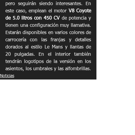
pero seguirán siendo interesantes. En 
este caso, emplean el motor 
V8 Coyote 
de 5.0 litros con 450 CV
 de potencia y 
tienen una configuración muy llamativa. 
Estarán disponibles en varios colores de 
carrocería con las franjas y detalles 
dorados al estilo Le Mans y llantas de 
20 pulgadas. En el interior también 
tendrán logotipos de la versión en los 
asientos, los umbrales y las alfombrillas.
Noticias
See All
Recent Posts