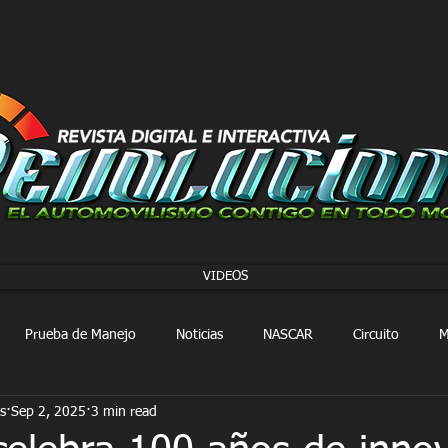
VIDEOS
Prueba de Manejo
Noticias
NASCAR
Circuito
M
s
Sep 2, 2025
3 min read
FORMULA 1
Extreme E
Extreme H
Rally