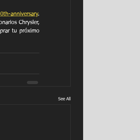
0th-anniversary
. 
narios Chrysler, 
rar tu próximo 
See All