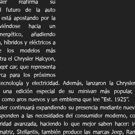
ysler reafirma su 
 futuro de la auto 
 está apostando por la 
moviéndose hacia un 
rgético, añadiendo 
 híbridos y eléctricos a 
re los modelos más 
ra el Chrysler Halcyon, 
ept car
, que representa 
rca para los próximos 
ecnología y electricidad. Además, lanzaron la Chrysler
, una edición especial de su 
minivan
 más popular, 
, como aros nuevos y un emblema que lee “Est. 1925”. 
sler continuará expandiendo su presencia mediante nueva
sponden a las necesidades del consumidor moderno, como
uridad avanzada, haciendo lo que mejor saben hacer: in
triz, Stellantis, también produce las marcas Jeep, Ram