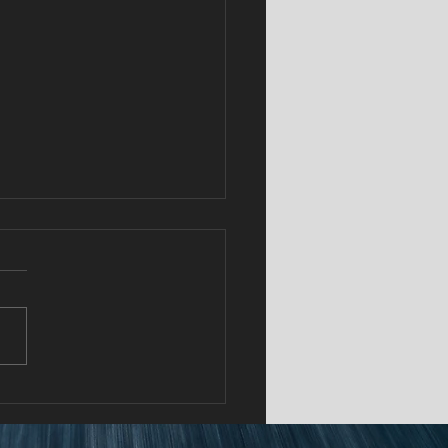
 Cars Puerto Rico invita
cubrir el verano a través
“Volvo Summer Road Trip”