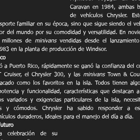
Caravan en 1984, ambas baj
de vehículos Chrysler. Es
nsporte familiar en su época, sino que sigue siendo el veh
dor del mundo por su comodidad y versatilidad. En novi
 millones de 
minivans
 vendidas desde el lanzamient
983 en la planta de producción de Windsor. 
ico
ó a Puerto Rico, rápidamente se ganó la confianza del co
Cruiser, el Chrysler 300, y las 
minivans
 Town & Count
tacado como los favoritos en la isla. Todos tienen alg
potencia y funcionalidad, características que destacan a
s variados y exigencias particulares de la isla, necesi
ntes y cómodos. Chrysler ha sabido responder a esa
ículos duraderos, ideales para el manejo del día a día.
futuro
 celebración de su 