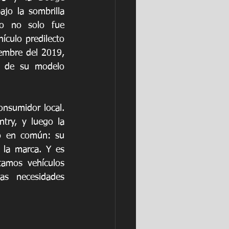
o la sombrilla 
to no solo fue 
ículo predilecto 
embre del 2019, 
o de su modelo 
nsumidor local. 
ry, y luego la 
o en común: su 
 la marca. Y es 
tamos vehículos 
s necesidades 