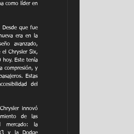
na como líder en 
. Desde que fue 
ueva era en la 
eño avanzado, 
el Chrysler Six, 
hoy. Este tenía 
a compresión, y 
asajeros. Estas 
esibilidad del 
Chrysler innovó 
miento de las 
 mercado: la 
3 y la Dodge 