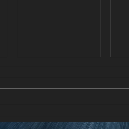
DESCUBRE TU ENERGÍA CON
Volvo
LEXUS
a des
del 