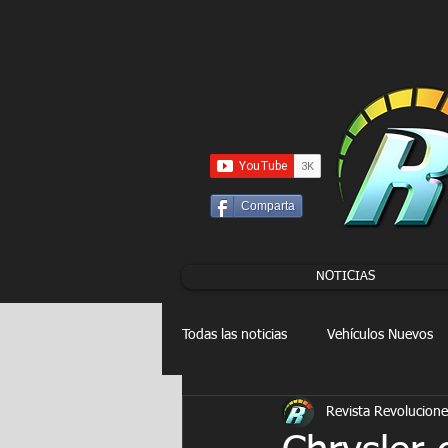
UA-86120834-3
Comparta
NOTICIAS
Todas las noticias
Vehículos Nuevos
Revista Revolucione
Drag Racing
FORMULA E