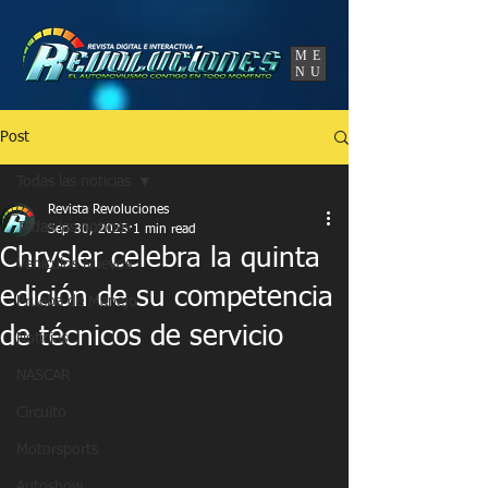
UA-86120834-3
ME
NU
Post
Todas las noticias
Revista Revoluciones
Todas las noticias
Sep 30, 2025
1 min read
Chrysler celebra la quinta
Vehículos Nuevos
edición de su competencia
Prueba de Manejo
de técnicos de servicio
Noticias
NASCAR
Circuito
Motorsports
Autoshow