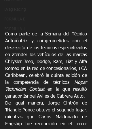
Drag Racing
FORMULA E
FORMULA 1
Como parte de la Semana del Técnico 
Extreme E
Automotriz y comprometidos con el 
desarrollo de los técnicos especializados 
Extreme H
en atender los vehículos de las marcas 
Rally
Chrysler Jeep, Dodge, Ram, Fiat y Alfa 
Romeo en la red de concesionarios, FCA 
Caribbean, celebró la quinta edición de 
la competencia de técnicos 
Mopar 
Technician Contest
 en la que resultó 
ganador Isnoel Aviles de Cabrera Auto. 
De igual manera, Jorge Cintrón de 
Triangle Ponce obtuvo el segundo lugar, 
mientras que Carlos Maldonado de 
Flagship fue reconocido en el tercer 