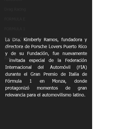
Drag Racing
FORMULA E
FORMULA 1
Extreme E
La Dra. Kimberly Ramos, fundadora y 
directora de Porsche Lovers Puerto Rico 
Extreme H
y de su Fundación, fue nuevamente 
Rally
 invitada especial de la Federación 
Internacional del Automóvil (FIA) 
durante el Gran Premio de Italia de 
Fórmula 1 en Monza, donde 
protagonizó momentos de gran 
relevancia para el automovilismo latino.