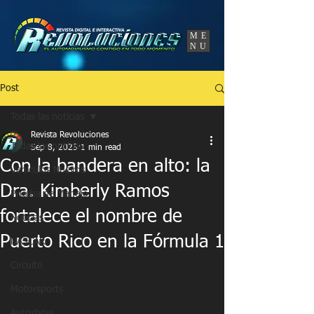
UA-86120834-3
ME
NU
Post
Todas las noticias
Revista Revoluciones
Todas las noticias
Sep 8, 2025
1 min read
Con la bandera en alto: la
Vehículos Nuevos
Dra. Kimberly Ramos
Prueba de Manejo
fortalece el nombre de
Noticias
Puerto Rico en la Fórmula 1
NASCAR
Circuito
Motorsports
Autoshow