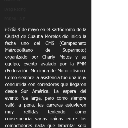
Drag Racing
FORMULA E
FORMULA 1
El día 9 de mayo en el Kartódromo de la 
Ciudad de Cuautla Morelos dio inicio la 
Extreme E
fecha uno del CMS (Campeonato 
Extreme H
Metropolitano de Supermoto) 
organizado por Charly Motos y su 
Rally
equipo, evento avalado por la FMM 
(Federación Mexicana de Motociclismo). 
Como siempre la asistencia fue una muy 
concurrida con corredores que llegaron 
desde Sur América. La espera del 
evento fue larga, pero como siempre 
valió la pena, las carreras estuvieron 
muy reñidas teniendo como 
consecuencia varias caídas entre los 
competidores nada que lamentar solo 