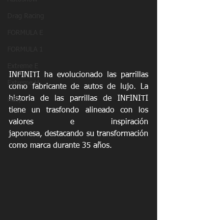
Drag Racing
FORMULA E
FORMULA 1
Extreme E
INFINITI ha evolucionado las parrillas 
Extreme H
como fabricante de autos de lujo. La 
historia de las parrillas de INFINITI 
Rally
tiene un trasfondo alineado con los 
valores e inspiración 
japonesa, destacando su transformación 
como marca durante 35 años. 