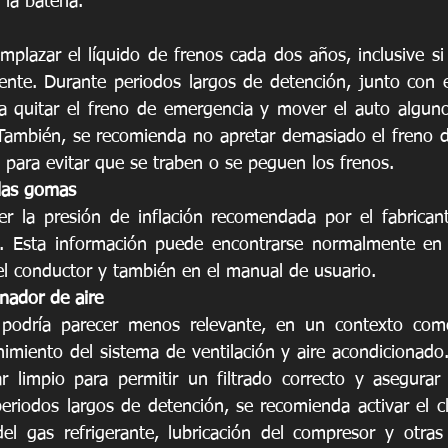
la batería. 
plazar el líquido de frenos cada dos años, inclusive si
nte. Durante periodos largos de detención, junto con e
a quitar el freno de emergencia y mover el auto alguno
 También, se recomienda no apretar demasiado el freno d
para evitar que se traben o se peguen los frenos.
 las gomas
r la presión de inflación recomendada por el fabricant
 Esta información puede encontrarse normalmente en el
el conductor y también en el manual de usuario.
nador de aire
podría parecer menos relevante, en un contexto com
miento del sistema de ventilación y aire acondicionado. E
 limpio para permitir un filtrado correcto y asegurar e
eriodos largos de detención, se recomienda activar el cl
 del gas refrigerante, lubricación del compresor y otras 