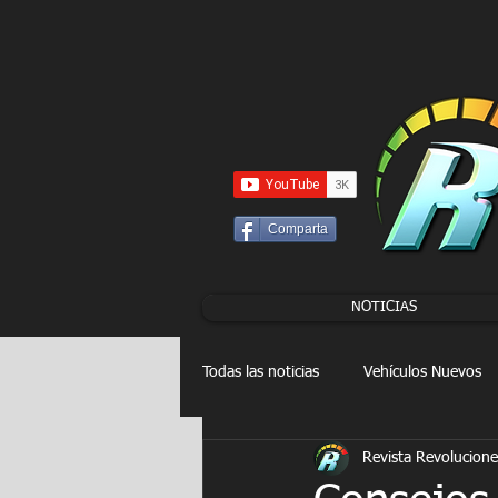
UA-86120834-3
Comparta
NOTICIAS
Todas las noticias
Vehículos Nuevos
Revista Revolucione
Drag Racing
FORMULA E