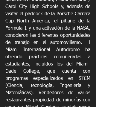
Carol City High Schools y, además de 
visitar el paddock de la Porsche Carrera 
Cup North America, el pitlane de la 
Fórmula 1 y una activación de la NASA, 
conocieron las diferentes oportunidades 
de trabajo en el automovilismo. El 
Miami International Autodrome ha 
ofrecido prácticas remuneradas a 
estudiantes, incluidos los del Miami-
Dade College, que cuenta con 
programas especializados en STEM 
(Ciencia, Tecnología, Ingeniería y 
Matemáticas). Vendedores de varios 
restaurantes propiedad de minorías con 
sede en Miami Gardens suministraron 
las comidas para los eventos de hoy.
La quinta ronda del Campeonato 
Mundial de Fórmula 1 de la FIA de este 