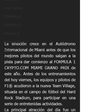
Drag Racing
FORMULA E
FORMULA 1
Extreme E
Extreme H
La emoción crece en el Autódromo 
Internacional de Miami antes de que los 
Rally
mejores pilotos del mundo salgan a la 
pista para dar comienzo al FORMULA 1 
CRYPTO.COM MIAMI GRAND PRIX de 
este año. Antes de los entrenamientos 
del hoy viernes, los equipos y pilotos de 
F1® acudieron a la nueva Team Village, 
situada en el campo de fútbol del Hard 
Rock Stadium, para participar en una 
serie de entretenidas actividades.
La principal atracción del día fue un 