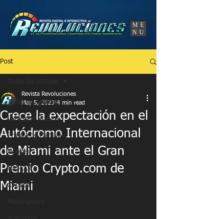
UA-86120834-3
ME
NU
Post
Todas las noticias
Revista Revoluciones
Todas las noticias
May 5, 2023
4 min read
Crece la expectación en el
Vehículos Nuevos
Autódromo Internacional
Prueba de Manejo
de Miami ante el Gran
Noticias
Premio Crypto.com de
NASCAR
Miami
Circuito
Motorsports
Autoshow