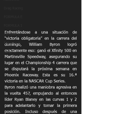
Drag Racing
FORMULA E
FORMULA 1
Enfrentándose a una situación de 
Extreme E
“victoria obligatoria” en la carrera del 
Extreme H
domingo, William Byron logró 
exactamente eso: ganó el Xfinity 500 en 
Rally
Martinsville Speedway, asegurando su 
lugar en el Championship 4 carrera que 
se disputará la próxima semana en 
Phoenix Raceway. Esta es su 16.ª 
victoria en la NASCAR Cup Series.  
Byron realizó una maniobra agresiva en 
la vuelta 457, empujando al entonces 
líder Ryan Blaney en las curvas 1 y 2 
para adelantarlo y tomar la primera 
posición. Incluso después de una 