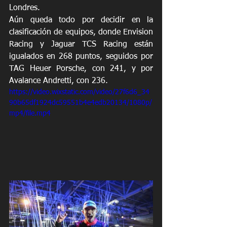
Londres.
Aún queda todo por decidir en la 
clasificación de equipos, donde Envision 
Racing y Jaguar TCS Racing están 
igualados en 268 puntos, seguidos por 
TAG Heuer Porsche, con 241, y por 
Avalance Andretti, con 236.
https://video.wixstatic.com/video/27f6d6_34
90b65df1924dc59551b4e4edb20134/1080p/
mp4/file.mp4