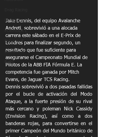
Drag Racing
FORMULA E
Jake Dennis, del equipo Avalanche 
Andreti, sobrevivió a una alocada 
FORMULA 1
carrera este sábado en el E-Prix de 
Extreme E
Londres para finalizar segundo, un 
resultado que fue suficiente para 
Extreme H
asegurarse el Campeonato Mundial de 
Rally
Pilotos de la ABB FIA Fórmula E. La 
competencia fue ganada por Mitch 
Evans, de Jaguar TCS Racing.
Dennis sobrevivió a dos pasadas fallidas 
por el bucle de activación del Modo 
Ataque, a la fuerte presión de su rival 
más cercano y poleman Nick Cassidy 
(Envision Racing), así como a dos 
banderas rojas, para convertirse en el 
primer Campeón del Mundo británico de 