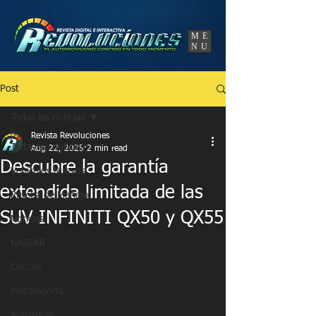
UA-86120834-3
ME
NU
Post
Todas las noticias
Revista Revoluciones
Todas las noticias
Aug 22, 2025
2 min read
Descubre la garantía
Vehículos Nuevos
extendida limitada de las
Prueba de Manejo
SUV INFINITI QX50 y QX55
Noticias
NASCAR
Circuito
Motorsports
Autoshow