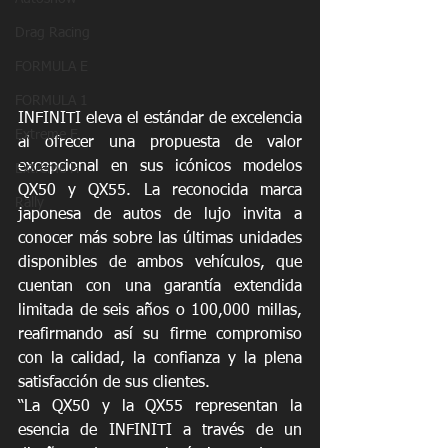
Drag Racing
FORMULA E
FORMULA 1
INFINITI eleva el estándar de excelencia 
Extreme E
al ofrecer una propuesta de valor 
excepcional en sus icónicos modelos 
Extreme H
QX50 y QX55. La reconocida marca 
Rally
japonesa de autos de lujo invita a 
conocer más sobre las últimas unidades 
disponibles de ambos vehículos, que 
cuentan con una garantía extendida 
limitada de seis años o 100,000 millas, 
reafirmando así su firme compromiso 
con la calidad, la confianza y la plena 
satisfacción de sus clientes.
“La QX50 y la QX55 representan la 
esencia de INFINITI a través de un 