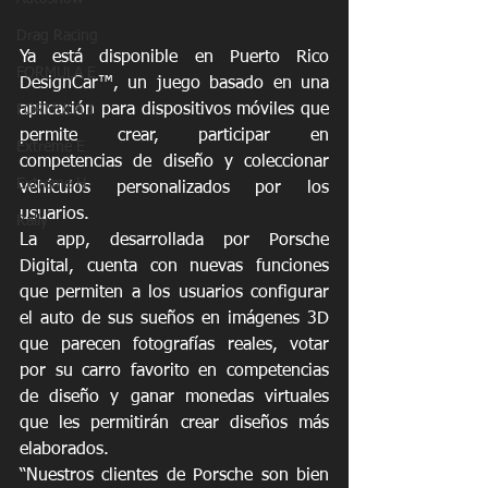
Drag Racing
Ya está disponible en Puerto Rico
FORMULA E
DesignCar™, un juego basado en una 
aplicación para dispositivos móviles que 
FORMULA 1
permite crear, participar en 
Extreme E
competencias de diseño y coleccionar 
Extreme H
vehículos personalizados por los 
usuarios. 
Rally
La app, desarrollada por Porsche 
Digital, cuenta con nuevas funciones 
que permiten a los usuarios configurar 
el auto de sus sueños en imágenes 3D 
que parecen fotografías reales, votar 
por su carro favorito en competencias 
de diseño y ganar monedas virtuales 
que les permitirán crear diseños más 
elaborados. 
“Nuestros clientes de Porsche son bien 