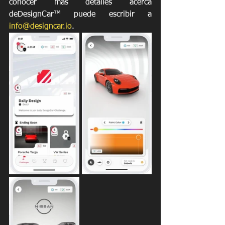
conocer más detalles acerca 
deDesignCar™ puede escribir a 
info@designcar.io
. 