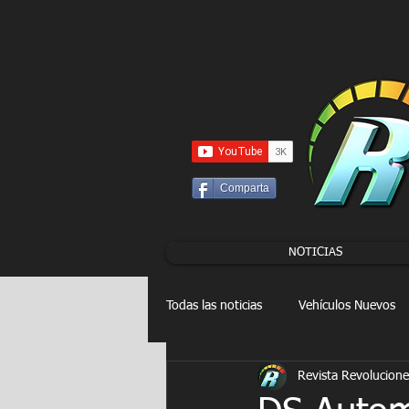
UA-86120834-3
Comparta
NOTICIAS
Todas las noticias
Vehículos Nuevos
Revista Revolucione
Drag Racing
FORMULA E