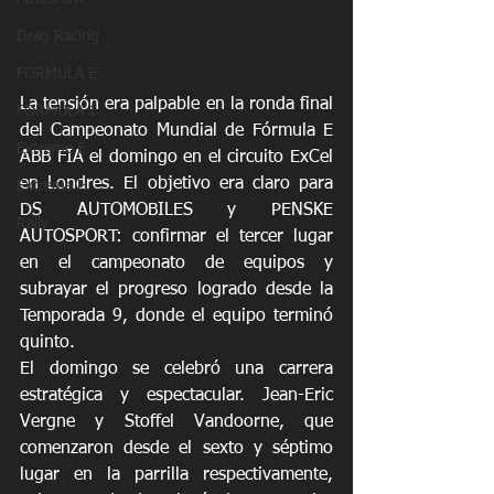
Drag Racing
FORMULA E
La tensión era palpable en la ronda final 
FORMULA 1
del Campeonato Mundial de Fórmula E 
Extreme E
ABB FIA el domingo en el circuito ExCel 
en Londres. El objetivo era claro para 
Extreme H
DS AUTOMOBILES y PENSKE 
Rally
AUTOSPORT: confirmar el tercer lugar 
en el campeonato de equipos y 
subrayar el progreso logrado desde la 
Temporada 9, donde el equipo terminó 
quinto.
El domingo se celebró una carrera 
estratégica y espectacular. Jean-Eric 
Vergne y Stoffel Vandoorne, que 
comenzaron desde el sexto y séptimo 
lugar en la parrilla respectivamente, 