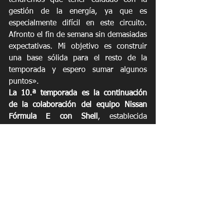
gestión de la energía, ya que es 
especialmente difícil en este circuito. 
Afronto el fin de semana sin demasiadas 
expectativas. Mi objetivo es construir 
una base sólida para el resto de la 
temporada y espero sumar algunos 
puntos».
La 10.ª temporada es la continuación 
de la colaboración del equipo Nissan 
Fórmula E con Shell
, establecida 
durante la 5.ª temporada. Esta 
colaboración reafirma el compromiso 
tanto de Nissan como de Shell con las 
soluciones de movilidad sostenible y de 
alto rendimiento, y supondrá el uso 
continuado de la tecnología de líquidos 
Shell EV-Plus, cuyo objetivo es mejorar 
la fiabilidad, la eficiencia y el 