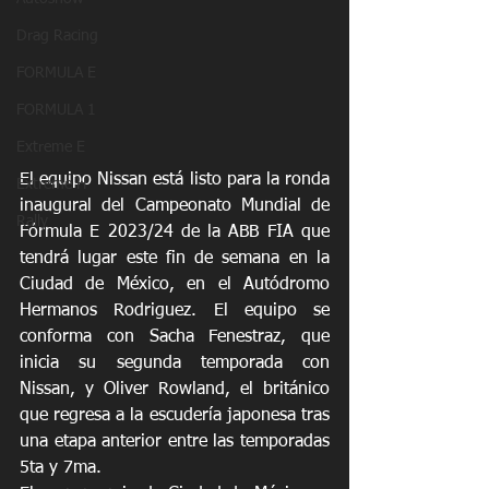
Drag Racing
FORMULA E
FORMULA 1
Extreme E
El equipo Nissan está listo para la ronda 
Extreme H
inaugural del Campeonato Mundial de 
Rally
Fórmula E 2023/24 de la ABB FIA que 
tendrá lugar este fin de semana en la 
Ciudad de México, en el Autódromo 
Hermanos Rodriguez. El equipo se 
conforma con Sacha Fenestraz, que 
inicia su segunda temporada con 
Nissan, y Oliver Rowland, el británico 
que regresa a la escudería japonesa tras 
una etapa anterior entre las temporadas 
5ta y 7ma.