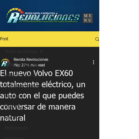
UA-86120834-3
ME
NU
Post
Todas las noticias
Revista Revoluciones
Todas las noticias
May 27
4 min read
El nuevo Volvo EX60
Vehículos Nuevos
totalmente eléctrico, un
Prueba de Manejo
auto con el que puedes
Noticias
conversar de manera
NASCAR
natural
Circuito
Motorsports
Autoshow