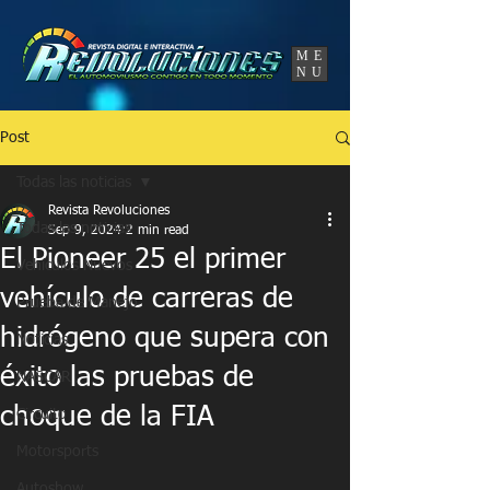
UA-86120834-3
ME
NU
Post
Todas las noticias
Revista Revoluciones
Todas las noticias
Sep 9, 2024
2 min read
El Pioneer 25 el primer
Vehículos Nuevos
vehículo de carreras de
Prueba de Manejo
hidrógeno que supera con
Noticias
éxito las pruebas de
NASCAR
choque de la FIA
Circuito
Motorsports
Autoshow