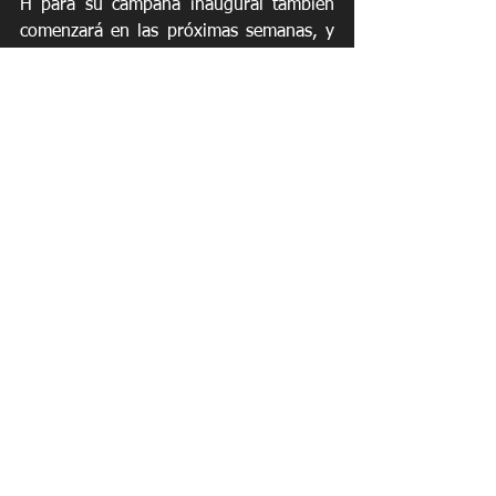
H para su campaña inaugural también 
comenzará en las próximas semanas, y 
su entrega a los equipos está prevista 
para antes de finales de 2024.
Noticias
Extreme H
See All
Recent Posts