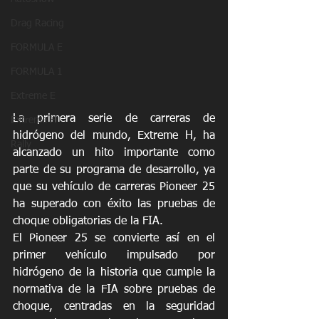
Drag Racing
FORMULA E
FORMULA 1
Extreme E
La primera serie de carreras de 
Extreme H
hidrógeno del mundo, Extreme H, ha 
Rally
alcanzado un hito importante como 
parte de su programa de desarrollo, ya 
que su vehículo de carreras Pioneer 25 
ha superado con éxito las pruebas de 
choque obligatorias de la FIA.
El Pioneer 25 se convierte así en el 
primer vehículo impulsado por 
hidrógeno de la historia que cumple la 
normativa de la FIA sobre pruebas de 
choque, centradas en la seguridad 