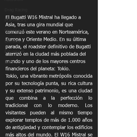
Drag Racing
El Bugatti W16 Mistral ha llegado a 
FORMULA E
Asia, tras una gira mundial que 
FORMULA 1
comenzó este verano en Norteamérica, 
Europa y Oriente Medio. En su última 
Extreme E
parada, el roadster definitivo de Bugatti 
Extreme H
aterrizó en la ciudad más poblada del 
mundo y uno de los mayores centros 
Rally
financieros del planeta: Tokio.
Tokio, una vibrante metrópolis conocida 
por su tecnología punta, su rica cultura 
y su extenso patrimonio, es una ciudad 
que combina a la perfección lo 
tradicional con lo moderno. Los 
visitantes pueden al mismo tiempo 
explorar templos de más de 1.000 años 
de antigüedad y contemplar los edificios 
más altos del mundo. El W16 Mistral se 