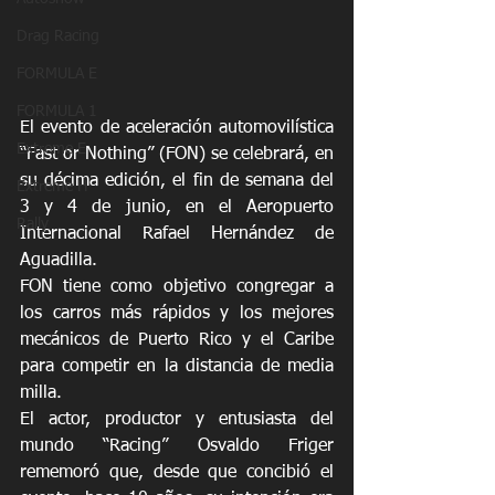
Drag Racing
FORMULA E
FORMULA 1
El evento de aceleración automovilística 
Extreme E
“Fast or Nothing” (FON) se celebrará, en 
su décima edición, el fin de semana del 
Extreme H
3 y 4 de junio, en el Aeropuerto 
Rally
Internacional Rafael Hernández de 
Aguadilla. 
FON tiene como objetivo congregar a 
los carros más rápidos y los mejores 
mecánicos de Puerto Rico y el Caribe 
para competir en la distancia de media 
milla. 
El actor, productor y entusiasta del 
mundo “Racing” Osvaldo Friger 
rememoró que, desde que concibió el 