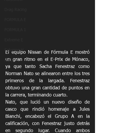
Drag Racing
FORMULA E
FORMULA 1
Extreme E
Extreme H
El equipo Nissan de Fórmula E mostró 
un gran ritmo en el E-Prix de Mónaco, 
Rally
ya que tanto Sacha Fenestraz como 
Norman Nato se alinearon entre los tres 
primeros de la largada. Fenestraz 
obtuvo una gran cantidad de puntos en 
la carrera, terminando cuarto.
Nato, que lució un nuevo diseño de 
casco que rindió homenaje a Jules 
Bianchi, encabezó el Grupo A en la 
calificación, con Fenestraz justo detrás 
en segundo lugar. Cuando ambos 