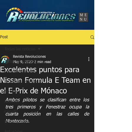
UA-86120834-3
ME
NU
Post
Todas las noticias
Revista Revoluciones
Todas las noticias
May 9, 2023
2 min read
Excelentes puntos para
Vehículos Nuevos
Nissan Formula E Team en
Prueba de Manejo
el E-Prix de Mónaco
Noticias
Ambos pilotos se clasifican entre los 
NASCAR
tres primeros y Fenestraz ocupa la 
Circuito
cuarta posición en las calles de 
Montecarlo.
Motorsports
Autoshow