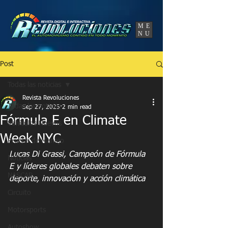
UA-86120834-3
ME
NU
Post
Todas las noticias
Revista Revoluciones
Todas las noticias
Sep 27, 2025
2 min read
Fórmula E en Climate
Vehículos Nuevos
Week NYC
Prueba de Manejo
Lucas Di Grassi, Campeón de Fórmula 
Noticias
E y líderes globales debaten sobre 
NASCAR
deporte, innovación y acción climática
Circuito
Motorsports
Autoshow