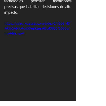
tecnologías permiten mediciones 
precisas que habilitan decisiones de alto 
impacto.
https://video.wixstatic.com/video/27f6d6_43
745b149ffd4dd08ee92eea40c43823/1080p/
mp4/file.mp4