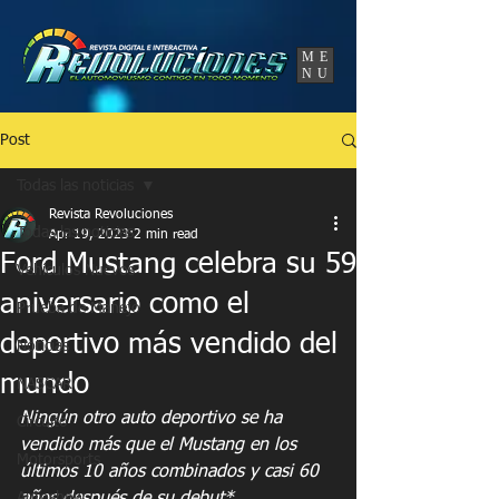
UA-86120834-3
ME
NU
Post
Todas las noticias
Revista Revoluciones
Todas las noticias
Apr 19, 2023
2 min read
Ford Mustang celebra su 59
Vehículos Nuevos
aniversario como el
Prueba de Manejo
deportivo más vendido del
Noticias
mundo
NASCAR
Ningún otro auto deportivo se ha 
Circuito
vendido más que el Mustang en los 
Motorsports
últimos 10 años combinados y casi 60 
Autoshow