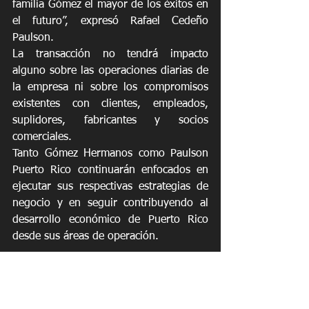
familia Gómez el mayor de los éxitos en 
el futuro”, expresó Rafael Cedeño 
Paulson. 
La transacción no tendrá impacto 
alguno sobre las operaciones diarias de 
la empresa ni sobre los compromisos 
existentes con clientes, empleados, 
suplidores, fabricantes y socios 
comerciales.
Tanto Gómez Hermanos como Paulson 
Puerto Rico continuarán enfocados en 
ejecutar sus respectivas estrategias de 
negocio y en seguir contribuyendo al 
desarrollo económico de Puerto Rico 
desde sus áreas de operación.
https://video.wixstatic.com/video/27f6d6_7c4
adeaefb034301a4c78a723e498f5c/1080p/mp
4/file.mp4