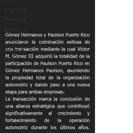
Drag Racing
FORMULA E
FORMULA 1
Gómez Hermanos y Paulson Puerto Rico 
Extreme E
anunciaron la culminación exitosa de 
una transacción mediante la cual Víctor 
Extreme H
M. Gómez III adquirió la totalidad de la 
Rally
participación de Paulson Puerto Rico en 
Gómez Hermanos Paulson, asumiendo 
la propiedad total de la organización 
automotriz y dando paso a una nueva 
etapa para ambas empresas.
La transacción marca la conclusión de 
una alianza estratégica que contribuyó 
significativamente al crecimiento y 
fortalecimiento de la operación 
automotriz durante los últimos años. 