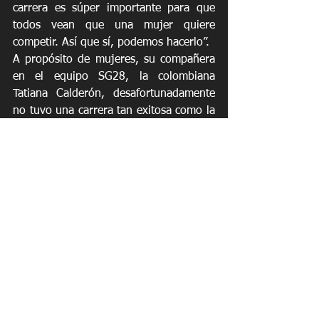
carrera es súper importante para que 
todos vean que una mujer quiere 
competir. Así que sí, podemos hacerlo”.
A propósito de mujeres, su compañera 
en el equipo SG28, la colombiana 
Tatiana Calderón, desafortunadamente 
no tuvo una carrera tan exitosa como la 
de Tomaselli, pero su alegría por la 
histórica victoria de Bruna deja en el 
horizonte la posibilidad de que esta 
temporada logren el hito de subir juntas 
al podio.
“Tatiana estaba súper contenta, sin 
duda. Lo celebramos juntas después de 
la carrera. Sin duda. Sé que estaremos 
juntas en el podio”, dijo sonriendo 
Tomaselli. “Si no hubiera sido por un 
choque en el que estuvo involucrada, 
ambas habríamos estado en el podio, 