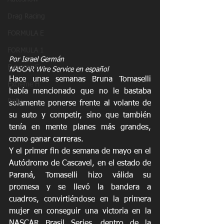
Drag Racing
FORMULA E
FORMULA 1
Por Israel Germán
Extreme E
NASCAR Wire Service en español
Hace unas semanas Bruna Tomaselli 
Extreme H
había mencionado que no le bastaba 
Rally
solamente ponerse frente al volante de 
su auto y competir, sino que también 
tenía en mente planes más grandes, 
como ganar carreras.
Y el primer fin de semana de mayo en el 
Autódromo de Cascavel, en el estado de 
Paraná, Tomaselli hizo válida su 
promesa y se llevó la bandera a 
cuadros, convirtiéndose en la primera 
mujer en conseguir una victoria en la 
NASCAR Brasil Series, dentro de la 