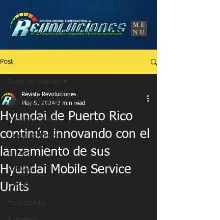
UA-86120834-3
ME
NU
Post
Todas las noticias
Revista Revoluciones
Todas las noticias
May 5, 2024
2 min read
Hyundai de Puerto Rico
Vehículos Nuevos
continúa innovando con el
Prueba de Manejo
lanzamiento de sus
Noticias
Hyundai Mobile Service
NASCAR
Units
Circuito
Motorsports
Autoshow