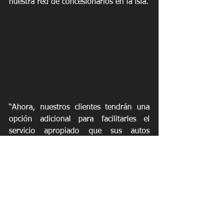
nuestra red de concesionarios en la isla.
“Ahora, nuestros clientes tendrán una 
opción adicional para facilitarles el 
servicio apropiado que sus autos 
merecen, con la confianza que estos 
trabajos serán realizados por nuestros 
técnicos certificados y usando piezas 
originales Hyundai, directamente en su 
casa o lugar de trabajo. Nuestra 
intención es darle la tranquilidad de 
continuar con su rutina diaria, mientras 