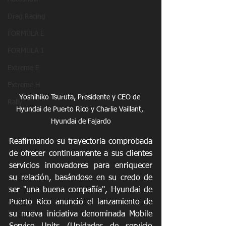
Drag Racing
FORMULA E
FORMULA 1
Extreme E
Extreme H
Yoshihiko Tsuruta, Presidente y CEO de 
Rally
Hyundai de Puerto Rico y Charlie Vaillant, 
Hyundai de Fajardo
Reafirmando su trayectoria comprobada 
de ofrecer continuamente a sus clientes 
servicios innovadores para enriquecer 
su relación, basándose en su credo de 
ser "una buena compañía", Hyundai de 
Puerto Rico anunció el lanzamiento de 
su nueva iniciativa denominada Mobile 