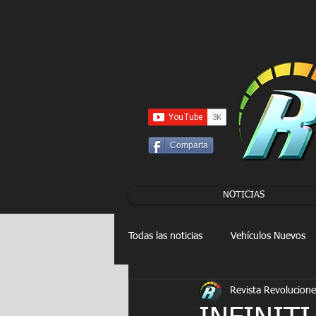
UA-86120834-3
Comparta
NOTICIAS
Todas las noticias
Vehículos Nuevos
Revista Revolucione
Drag Racing
FORMULA E