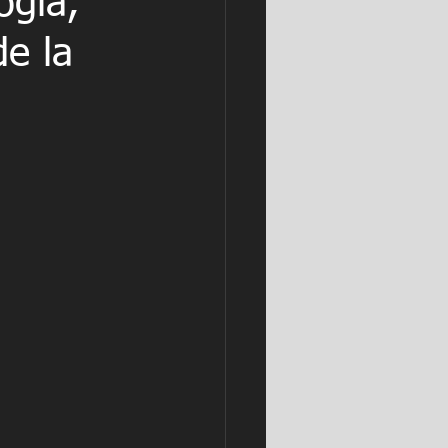
ogía,
de la