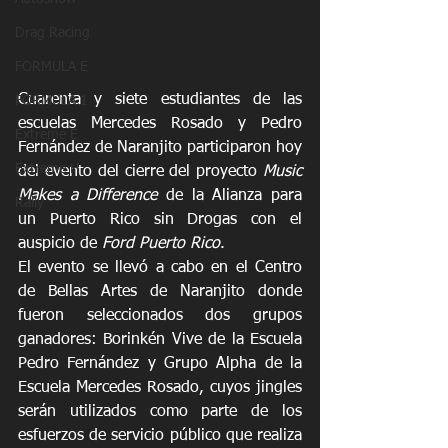
Drag Racing
FORMULA E
Cuarenta y siete estudiantes de las 
FORMULA 1
escuelas Mercedes Rosado y Pedro 
Extreme E
Fernández de Naranjito participaron hoy 
Extreme H
del evento del cierre del proyecto 
Music 
Makes a Difference 
de la Alianza para 
Rally
un Puerto Rico sin Drogas con el 
auspicio de 
Ford Puerto Rico
. 
El evento se llevó a cabo en el Centro 
de Bellas Artes de Naranjito donde 
fueron seleccionados dos grupos 
ganadores: Borinkén Vive de la Escuela 
Pedro Fernández y Grupo Alpha de la 
Escuela Mercedes Rosado, cuyos jingles 
serán utilizados como parte de los 
esfuerzos de servicio público que realiza 