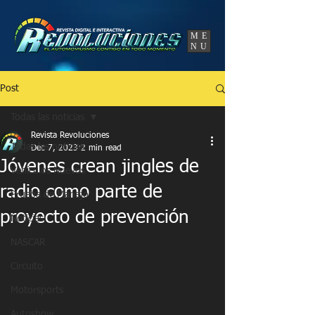
UA-86120834-3
ME
NU
Post
Todas las noticias
Revista Revoluciones
Todas las noticias
Dec 7, 2023
2 min read
Jóvenes crean jingles de
Vehículos Nuevos
radio como parte de
Prueba de Manejo
proyecto de prevención
Noticias
NASCAR
Circuito
Motorsports
Autoshow