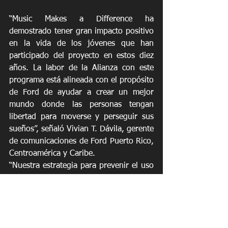
“Music Makes a Difference ha 
demostrado tener gran impacto positivo 
en la vida de los jóvenes que han 
participado del proyecto en estos diez 
años. La labor de la Alianza con este 
programa está alineada con el propósito 
de Ford de ayudar a crear un mejor 
mundo donde las personas tengan 
libertad para moverse y perseguir sus 
sueños”, señaló Vivian T. Dávila, gerente 
de comunicaciones de Ford Puerto Rico, 
Centroamérica y Caribe. 
“Nuestra estrategia para prevenir el uso 
y abuso de drogas en Puerto Rico 
trasciende los antiguos modelos, 
reforzamos la formación de cada 
individuo con vivencias enriquecedoras 
que lo motiven a adoptar un estilo de 