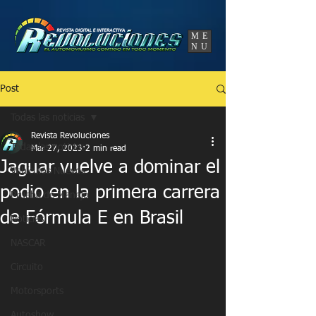
UA-86120834-3
ME
NU
Post
Todas las noticias
Revista Revoluciones
Todas las noticias
Mar 27, 2023
2 min read
Jaguar vuelve a dominar el
Vehículos Nuevos
podio en la primera carrera
Prueba de Manejo
de Fórmula E en Brasil
Noticias
NASCAR
Circuito
Motorsports
Autoshow