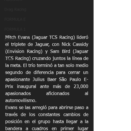
Drag Racing
FORMULA E
FORMULA 1
Mitch Evans (Jaguar TCS Racing) lideró 
Extreme E
el triplete de Jaguar, con Nick Cassidy 
Extreme H
(Envision Racing) y Sam Bird (Jaguar 
TCS Racing) cruzando juntos la línea de 
Rally
la meta. El trío terminó a tan solo medio 
segundo de diferencia para cerrar un 
apasionante Julius Baer São Paulo E-
Prix inaugural ante más de 23,000 
apasionados aficionados al 
automovilismo.
Evans se las arregló para abrirse paso a 
través de los constantes cambios de 
posición en el grupo hasta llegar a la 
bandera a cuadros en primer lugar 