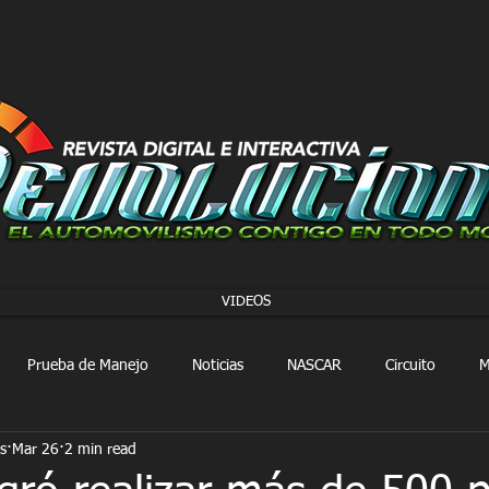
VIDEOS
Prueba de Manejo
Noticias
NASCAR
Circuito
M
s
Mar 26
2 min read
FORMULA 1
Extreme E
Extreme H
Rally