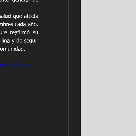
nte general de 
alud que afecta 
bres cada año. 
re reafirmó su 
ina y de seguir 
 comunidad.
0p/mp4/file.mp4