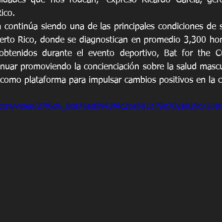
dades que nos rodean,” expresó Ricardo García, gere
ico.
a continúa siendo una de las principales condiciones de s
erto Rico, donde se diagnostican en promedio 3,300 hom
obtenidos durante el evento deportivo, Bat for the Cu
uar promoviendo la concienciación sobre la salud mascul
e como plataforma para impulsar cambios positivos en la
ic.com/video/27f6d6_8ce76ad0943f4c2ba591b79d702a819d/108