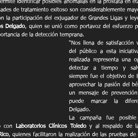
ermite identificar posibles anomalías en la próstata en e
dades de tratamiento exitoso son considerablemente may
on la participación del exjugador de Grandes Ligas y ley
os Delgado
, quien se unió como portavoz del esfuerzo par
ortancia de la detección temprana.
“Nos llena de satisfacción v
del público a esta iniciati
realizada representa una o
detectar a tiempo y salv
siempre fue el objetivo de B
aprovechar la pasión del béi
un mensaje de prevención
puede marcar la diferen
Delgado.
La campaña fue posible 
o con 
Laboratorios Clínicos Toledo
 y al respaldo de l
Rico
, quienes facilitaron la realización de las pruebas de