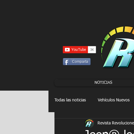
UA-86120834-3
Comparta
NOTICIAS
Todas las noticias
Vehículos Nuevos
Revista Revolucione
Drag Racing
FORMULA E