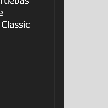
pruebas
e
 Classic