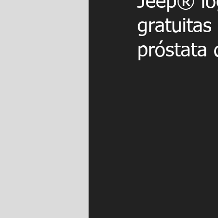
Jeep® lo
gratuitas
próstata 