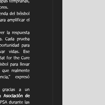
tapas tempranas, 
ores. 
enda del béisbol 
a amplificar el 
er la respuesta 
va. Cada prueba 
portunidad para 
ar vidas. Ese 
at for the Cure 
sbol para llevar 
 que realmente 
cia,” expresó 
gracias a un 
a 
Asociación de 
 PSA durante las 