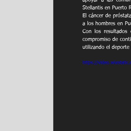
apoyar a las comuni
Stellantis en Puerto R
El cáncer de próstat
a los hombres en Pu
Con los resultados 
compromiso de contin
utilizando el deport
https://video.wixstat