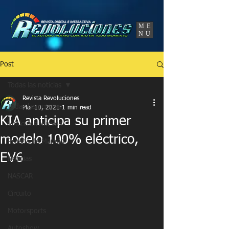
UA-86120834-3
ME
NU
Post
Todas las noticias
Revista Revoluciones
Todas las noticias
Mar 10, 2021
1 min read
KIA anticipa su primer
Vehículos Nuevos
modelo 100% eléctrico,
Prueba de Manejo
EV6
Noticias
NASCAR
Circuito
Motorsports
Autoshow