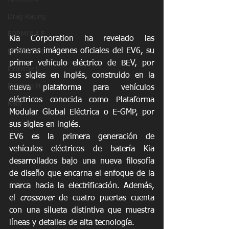
Drag Racing
FORMULA E
Kia Corporation ha revelado las 
primeras imágenes oficiales del EV6, su 
FORMULA 1
primer vehículo eléctrico de BEV, por 
Extreme E
sus siglas en inglés, construido en la 
Extreme H
nueva plataforma para vehículos 
eléctricos conocida como Plataforma 
Rally
Modular Global Eléctrica o E-GMP, por 
sus siglas en inglés.
EV6 es la primera generación de 
vehículos eléctricos de batería Kia 
desarrollados bajo una nueva filosofía 
de diseño que encarna el enfoque de la 
marca hacia la electrificación. Además, 
el 
crossover
 de cuatro puertas cuenta 
con una silueta distintiva que muestra 
líneas y detalles de alta tecnología.