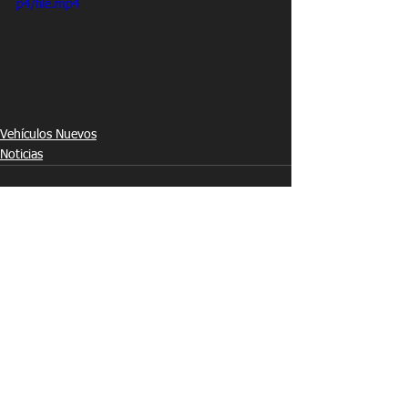
p4/file.mp4
Vehículos Nuevos
Noticias
See All
Recent Posts