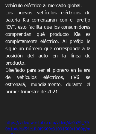
vehículo eléctrico al mercado global.
Los nuevos vehículos eléctricos de 
batería Kia comenzarán con el prefijo 
"EV", esto facilita que los consumidores 
comprendan qué producto Kia es 
completamente eléctrico. Al prefijo le 
sigue un número que corresponde a la 
posición del auto en la línea de 
producto.
Diseñado para ser el pionero en la era 
de vehículos eléctricos, EV6 se 
estrenará, mundialmente, durante el 
primer trimestre de 2021.
https://video.wixstatic.com/video/da0a79_79
0b1bddcaf54e1fb0f9609c31091500/1080p/m