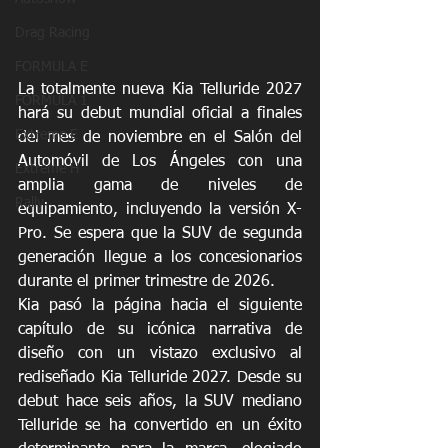
Drag Racing
FORMULA E
La totalmente nueva Kia Telluride 2027 
FORMULA 1
hará su debut mundial oficial a finales 
Extreme E
del mes de noviembre en el Salón del 
Automóvil de Los Ángeles con una 
Extreme H
amplia gama de niveles de 
Rally
equipamiento, incluyendo la versión X-
Pro. Se espera que la SUV de segunda 
generación llegue a los concesionarios 
durante el primer trimestre de 2026.
Kia pasó la página hacia el siguiente 
capítulo de su icónica narrativa de 
diseño con un vistazo exclusivo al 
rediseñado Kia Telluride 2027. Desde su 
debut hace seis años, la SUV mediano 
Telluride se ha convertido en un éxito 