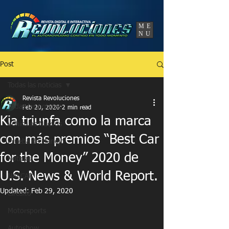
UA-86120834-3
ME
NU
Post
Todas las noticias
Revista Revoluciones
Todas las noticias
Feb 20, 2020
2 min read
Kia triunfa como la marca
Vehículos Nuevos
con más premios “Best Car
Prueba de Manejo
for the Money” 2020 de
Noticias
U.S. News & World Report.
NASCAR
Updated:
Feb 29, 2020
Circuito
Motorsports
Autoshow