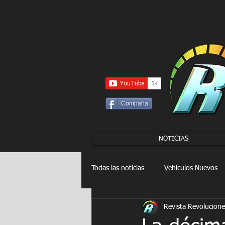
UA-86120834-3
Comparta
NOTICIAS
Todas las noticias
Vehículos Nuevos
Revista Revolucione
Drag Racing
FORMULA E