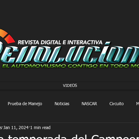
VIDEOS
Prueba de Manejo
Noticias
NASCAR
Circuito
M
s
Jan 11, 2024
1 min read
FORMULA 1
Extreme E
Extreme H
Rally