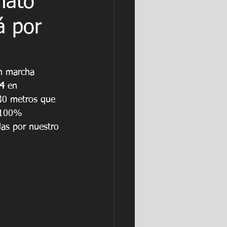
nato
á por
n marcha 
24
 en 
630 metros que 
s 100% 
das por nuestro 