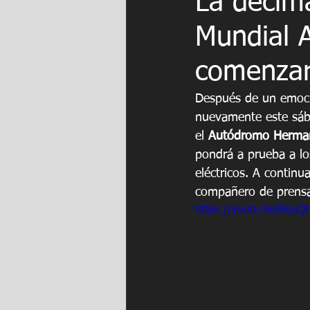
La décim
Mundial 
comenza
Después de un emoci
nuevamente este sáb
el 
Autódromo Herman
pondrá a prueba a lo
eléctricos. A continu
compañero de prensa
https://youtu.be/Bqu