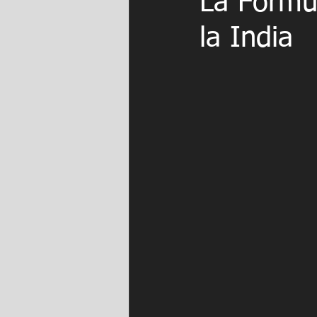
La Fórmul
la India