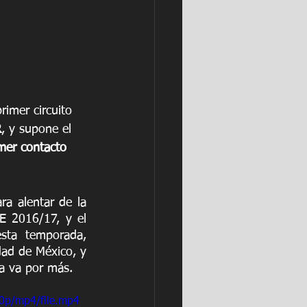
rimer circuito 
R
, y supone el 
mer contacto 
ra alentar de la 
 2016/17, y el 
ta temporada, 
ad de México, y 
na va por más.
0p/mp4/file.mp4