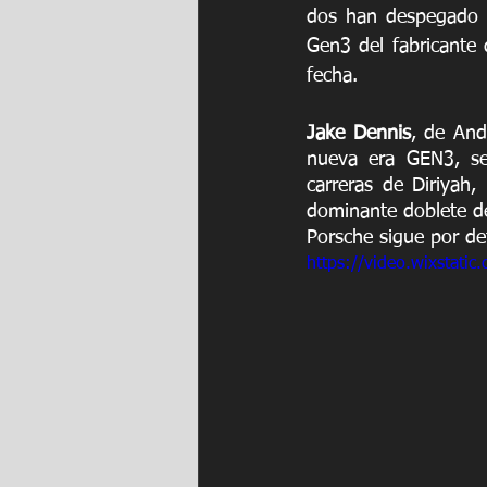
dos han despegado c
Gen3 del fabricante 
fecha.
Jake Dennis
, de And
nueva era GEN3, se
carreras de Diriyah
dominante doblete de 
Porsche sigue por de
https://video.wixstat