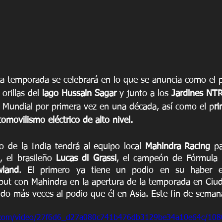
la temporada se celebrará en lo que se anuncia como el p
orillas del 
lago Hussain Sagar
 y junto a los 
Jardines NT
n Mundial por primera vez en una década, así como el p
ri
tomovilismo eléctrico de alto nivel.
o de la India tendrá al equipo local 
Mahindra Racing
 pa
 el brasileño 
Lucas di Grassi
, el campeón de Fórmula E
wland
. El primero ya tiene un podio en su haber es
ut con Mahindra en la apertura de la temporada en Ciud
ido más veces al podio que él en Asia. Este fin de sema
tic.com/video/27f6d6_d27a080c741b476db3129be34a10e64c/108