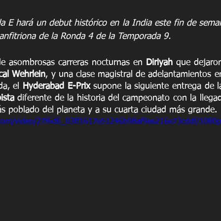
a E hará un debut histórico en la India este fin de seman
nfitriona de la Ronda 4 de la Temporada 9.
e asombrosas carreras nocturnas en 
Diriyah 
que dejaron
cal Wehrlein
, y una clase magistral de adelantamientos en
a, el 
Hyderabad E-Prix
 supone la siguiente entrega de l
ista
 diferente de la historia del campeonato con la llega
s poblado del planeta y a su cuarta ciudad más grande.
ic.com/video/27f6d6_03ff1617e51246b98af9ee216e73cddf/1080p