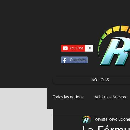
UA-86120834-3
Comparta
NOTICIAS
Todas las noticias
Vehículos Nuevos
Revista Revolucione
Drag Racing
FORMULA E