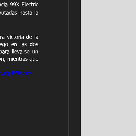
a 99X Electric 
utadas hasta la 
 victoria de la 
ego en las dos 
ara llevarse un 
ón, mientras que 
p/mp4/file.mp4