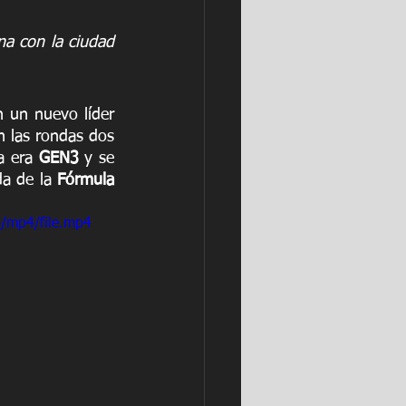
a con la ciudad 
 un nuevo líder 
 las rondas dos 
a era 
GEN3 
y se 
da de la 
Fórmula 
/mp4/file.mp4