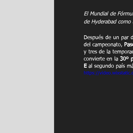
El Mundial de Fórmul
de Hyderabad como a
Después de un par d
del campeonato,
 Pas
y tres de la temporad
convierte en la 
30º p
E
 al segundo país má
https://video.wixstat