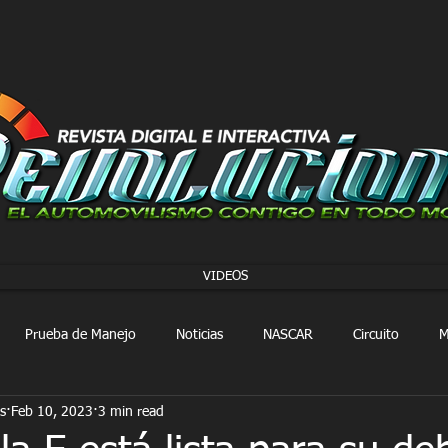
VIDEOS
Prueba de Manejo
Noticias
NASCAR
Circuito
M
s
Feb 10, 2023
3 min read
FORMULA 1
Extreme E
Extreme H
Rally