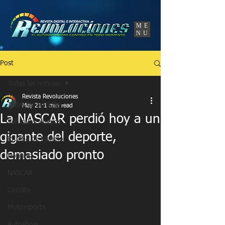
UA-86120834-3
ME
NU
Post
Todas las noticias
Revista Revoluciones
Todas las noticias
May 21
1 min read
La NASCAR perdió hoy a un
Vehículos Nuevos
gigante del deporte,
Prueba de Manejo
demasiado pronto
Noticias
NASCAR
Circuito
Motorsports
Autoshow