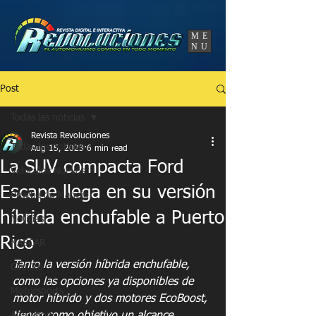
UA-86120834-3
ME
NU
Post
Todas las noticias
Revista Revoluciones
Todas las noticias
Aug 15, 2023
6 min read
La SUV compacta Ford
Vehículos Nuevos
Escape llega en su versión
Prueba de Manejo
híbrida enchufable a Puerto
Noticias
Rico
NASCAR
Tanto la versión híbrida enchufable, 
Circuito
como las opciones ya disponibles de 
Motorsports
motor híbrido y dos motores EcoBoost, 
Autoshow