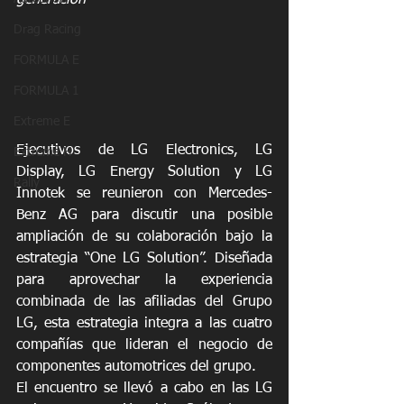
generación
Drag Racing
FORMULA E
FORMULA 1
Extreme E
Ejecutivos de LG Electronics, LG 
Extreme H
Display, LG Energy Solution y LG 
Rally
Innotek se reunieron con Mercedes-
Benz AG para discutir una posible 
ampliación de su colaboración bajo la 
estrategia “One LG Solution”. Diseñada 
para aprovechar la experiencia 
combinada de las afiliadas del Grupo 
LG, esta estrategia integra a las cuatro 
compañías que lideran el negocio de 
componentes automotrices del grupo.
El encuentro se llevó a cabo en las LG 