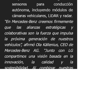
sensores para conducción 
autónoma, incluyendo módulos de 
cámaras vehiculares, LiDAR y radar.
“En Mercedes-Benz creemos firmemente 
que las alianzas estratégicas y 
colaborativas son la fuerza que impulsa 
la próxima generación de nuestros 
vehículos”, afirmó Ola Källenius, CEO de 
Mercedes-Benz AG. “Junto con LG 
compartimos una visión basada en la 
innovación, la calidad y la 
sostenibilidad. Al combinar nuestras 
fortalezas, estamos creando vehículos 
que establecerán nuevos estándares a 
nivel global.”
“Seguiremos consolidando nuestra 
alianza estratégica con Mercedes-Benz 
aprovechando nuestras competencias 