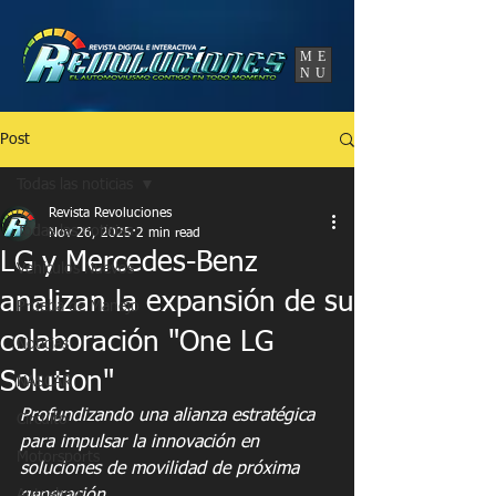
UA-86120834-3
ME
NU
Post
Todas las noticias
Revista Revoluciones
Todas las noticias
Nov 26, 2025
2 min read
LG y Mercedes-Benz
Vehículos Nuevos
analizan la expansión de su
Prueba de Manejo
colaboración "One LG
Noticias
Solution"
NASCAR
Profundizando una alianza estratégica 
Circuito
para impulsar la innovación en 
Motorsports
soluciones de movilidad de próxima 
Autoshow